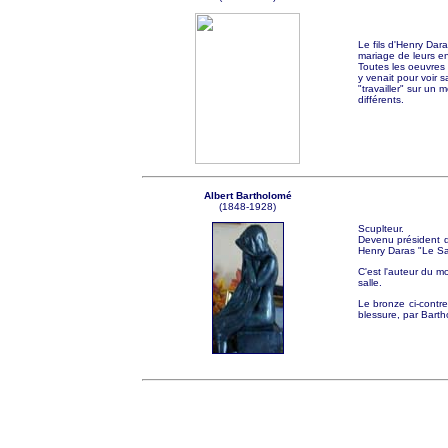
Le fils d'Henry Dara
mariage de leurs e
Toutes les oeuvres 
y venait pour voir s
"travailler" sur un
différents.
Albert Bartholomé
(1848-1928)
Scuplteur.
Devenu président d
Henry Daras "Le Sa
C'est l'auteur du 
salle.
Le bronze ci-contre
blessure, par Bart