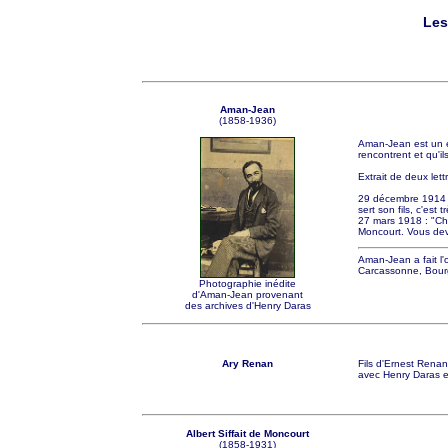
Les
Aman-Jean
(1858-1936)
Aman-Jean est un é
rencontrent et qu'il
Extrait de deux le
29 décembre 1914 :
sert son fils, c'est t
27 mars 1918 : "Che
Moncourt. Vous deve
Aman-Jean a fait l'
Carcassonne, Bourg 
Photographie inédite
d'Aman-Jean provenant
des archives d'Henry Daras
Ary Renan
Fils d'Ernest Rena
avec Henry Daras es
Albert Siffait de Moncourt
(1858-1931)